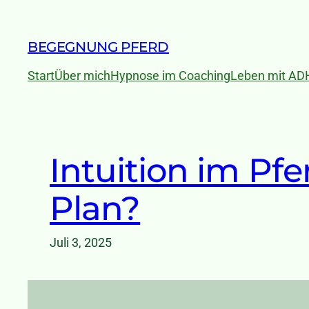
Zum
Inhalt
BEGEGNUNG PFERD
springen
Start
Über mich
Hypnose im Coaching
Leben mit AD
Intuition im Pf
Plan?
Juli 3, 2025